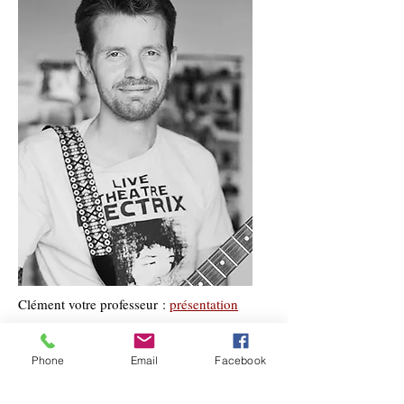
Clément votre professeur :
présentation
Notre projet réalisé pendant le
Phone
Email
Facebook
confinement :